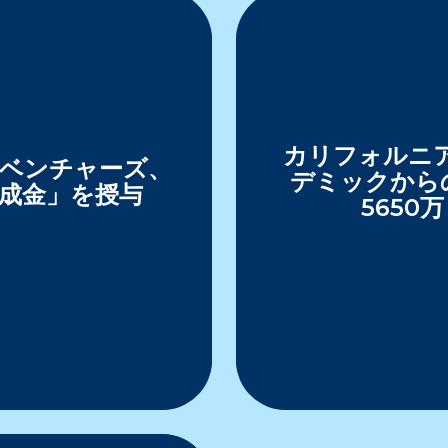
カリフォルニア
ベンチャーズ、
デミックから
助成金」を授与
565