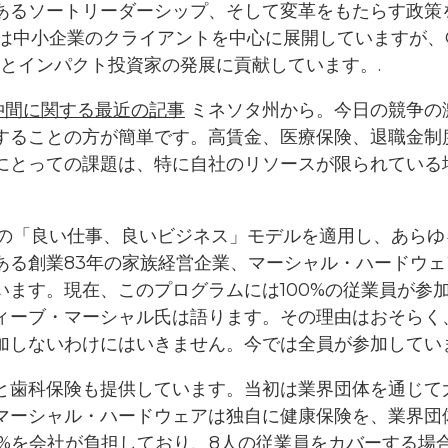
あるソートリーダーシップ、そして変革をもたらす政策
小企業のクライアントを中心に展開していますが、Good Jo
Iとインパクト投資家の発展に貢献しています。.
の仲間に関する最近の記事
ミネソタ州から。今日の競争の
することの方が簡単です。高賃金、医療保険、退職金制
にとっての課題は、特に自社のリソースが限られている
Vの「良い仕事、良いビジネス」モデルを適用し、あら
ある創業83年の家族経営企業、マーシャル・ハードウェ
います。現在、このプログラムには100%の従業員が参
ィーブ・マーシャル氏は語ります。その理由はおそらく
加しないわけにはいきません。今では全員が参加してい
と歯科保険も提供しています。当初は業界団体を通じて
、マーシャル・ハードウェアは独自に健康保険を、業界団
%を会社が負担しており、8人の従業員をカバーする場合、