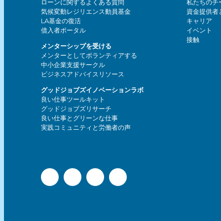
ゲ
ローンに関するよくある質問
私たちのチ
気候変動レジリエンス動員基金
資金提供者
ー
LA基金の復活
キャリア
借入者ポータル
イベント
接触
シ
メンターシップを受ける
メンターとしてボランティアする
中小企業支援サークル
ョ
ビジネスアドバイスリソース
グッドジョブズイノベーションラボ
ン
良い仕事ツールキット
グッドジョブズリサーチ
良い仕事とグリーンな仕事
実践コミュニティと労働者の声