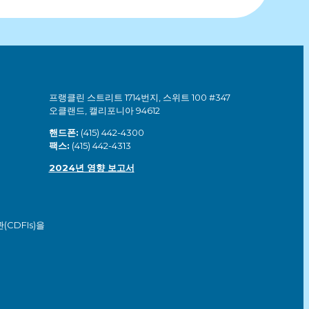
프랭클린 스트리트 1714번지, 스위트 100 #347
오클랜드, 캘리포니아 94612
핸드폰:
(415) 442-4300
팩스:
(415) 442-4313
2024년 영향 보고서
CDFIs)을