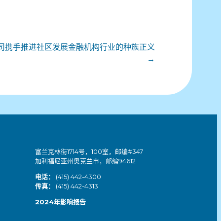
司携手推进社区发展金融机构行业的种族正义
→
富兰克林街1714号，100室，邮编#347
加利福尼亚州奥克兰市，邮编94612
电话：
(415) 442-4300
传真：
(415) 442-4313
2024年影响报告