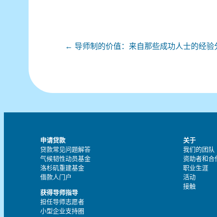
文
← 导师制的价值：来自那些成功人士的经验
章
导
航
申请贷款
关于
贷款常见问题解答
我们的团队
气候韧性动员基金
资助者和合
洛杉矶重建基金
职业生涯
借款人门户
活动
接触
获得导师指导
担任导师志愿者
小型企业支持圈