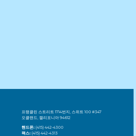
프랭클린 스트리트 1714번지, 스위트 100 #347
오클랜드, 캘리포니아 94612
핸드폰:
(415) 442-4300
팩스:
(415) 442-4313