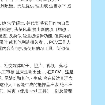
受到质疑。无法提供
理由或
适当水平
透
出
她
法学硕士
, 并代表
将它们作为自己
例如进行头脑风暴
提出新的项目构想，
检查
,
及类似
轻量级编辑功能,
但实际的
果时
或其他利益相关者，,
PCV工作人
露内容应包括所使用的AI工具、近似值
、社交媒体帖子、照片、视频、落地
人工审核
且未注明出处，,
在PCV，这是
具,
尾随
d 和其他 - 生成
旨在传达其理念
而，这种人工智能生成的抵押品应该
绝不应
页、网页
（使用 sed 工具），以及管理