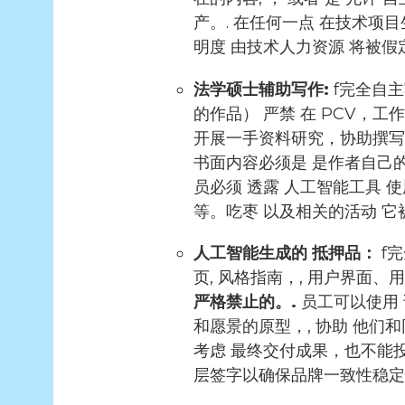
产。.
在任何一点
在技术项目
明度
由技术人力资源
将被假
法学硕士辅助写作
:
f
完全自主
的作品）
严禁
在 PCV，工
开展一手资料研究，协助撰写
书面内容必须是
是作者自己
员必须
透露
人工智能工具
使
等。
吃枣
以及相关的活动
它
人工智能生成的
抵押品：
f
完
页,
风格指南，,
用户界面、用
严格禁止的。.
员工可以使用
和愿景的原型，,
协助
他们和
考虑
最终交付成果，也不能
层签字以确保品牌一致性
稳定