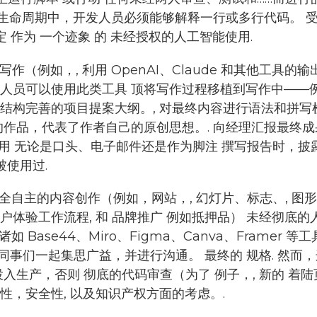
生命周期中，开发人员必须能够解释一行或多行代码。
定
作为
一个迹象
的
未经授权的人工智能使用
.
写作（例如，,
利用
OpenAI、Claude 和其他工具的输
作人员可以使用此类工具
顶
将写作过程移植到写作中——
结构完善的项目提案大纲。
,
对最终内容进行语法和拼写
的作品，代表了作者自己的原创思想。.
向经理汇报最终成
用
无论是口头、电子邮件还是作为脚注
撰写报告时，披
被使用过
.
全自主的内容创作（例如，网站，,
幻灯片、标志、,
图形
户体验工作流程,
和
品牌推广
例如抵押品）
未经彻底的
诸如 Base44、Miro、Figma、Canva、Framer 等工
同事们一起集思广益，并进行沟通。
最终的
规格
. 然
投入生产，否则
彻底的代码审查（
为了
例子，,
新的
着陆
性，安全性
, 以及知识产权方面的考虑。.