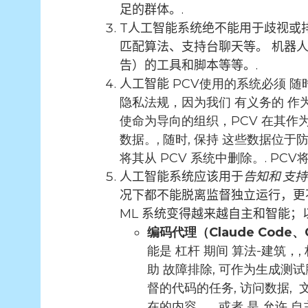
足的群体。.
T
人工智能系统绝不能用于歧视或
匹配算法、支持台聊天等。
机器
告）的工具和脚本等等。.
人工智能
PCV使用的系统必须
随
隐私法规，因为我们
有义务的
作
使命为导向的组织，PCV 在其作
数据。,
随时
,
保持
这些数据位于防
将其从 PCV 系统中删除。.
PCV
人工智能系统应该用于
告知和
支持
况下都不能脱离监督独立运行，更
ML 系统变得越来越自主和智能；
编码代理（Claude Code、C
能是
杠杆
期间
算法-
建筑，,
助
故障排除
,
可作为生成测试
督的代码的任务
,
访问数据
,
在的内容
, ， 或者
是
允许
自