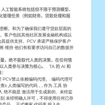
人工智能系统包括但不限于预测模型、
动化管理任务（例如财务、贷款处理和报
垄断。
和
为了确保我们遵守贷款层面的
。客户包括其他社区发展金融机构或以
其提供支持。PCV 承诺严格保护客户
将
维持
他们有权要求访问自己的数据并
考量，绝不能取代人类的决策，在任何情
以人类参与决策为核心。.
TA 的 AI 和
导：
管
PCV禁止依赖编码代理。
. 编码代理可
查
s
人类
编写的代码，,
作为
工具
协
人
绝不能是
激活用于生成新的、未经监
,
刮
未经明确人许可，不得使用任何已存
的产品，
正式搬家
代码库
投入生