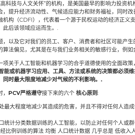
“高科技与人文关怀”的机构，是美国最早的影响力投资机
会，提升经济流动性、气候适应能力和财务福祉，同时改
机构（CDFI），代表着一个源于民权运动的经济正义
，此后该领域应运而生。.
题，以及它对我们的员工、客户、消费者和社区可能产生
的算法偏见，尤其是在与我们业务相关的敏感行业，例如
一项关于人工智能和机器学习的合乎道德使用的全面政策
智能或机器学习应用、工具、方法或系统的决策都必须维
，同时最大限度地减少对气候的不利影响。.
时，
PCV严格遵守
接下来的六个
核心原则
:
处最大程度地减少其造成的危害，并且不得对任何人造
口统计分类数据训练的人工智能，以防止对任何个人或
未经比例训练的算法
均衡
人口统计数据
几乎总是
低收入