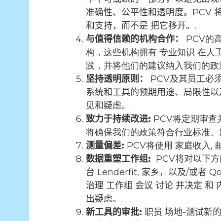
准确性、公平性和透明度。PCV
和支持，而不是
把它移开。.
与值得信赖的机构合作：
PCV的
构，这些机构拥有
专业知识
在人
践，并将他们的建议纳入我们的政
坚持透明原则：
PCV及其员工必
系统和工具的预期用途、局限性以
见和疑虑。.
致力于持续改进
:
PCV将定期审
将确保我们的政策符合行业标准、
测量偏差
:
PCV将使用
家庭收入
,
数据重塑工作组
:
PCV将对以下
台
Lenderfit
,
家乡，以及
/
或者
Qo
治理
工作组
会议
讨论
并决定
和
出疑虑。.
新工具的审批
:
职员
场地-
测试新