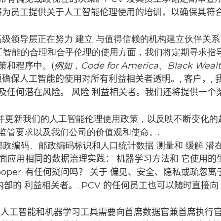
 将为员工提供关于人工智能伦理使用的培训，以确保其符
高级领导层正在努力
建立
与值得信赖的机构建立伙伴关系
工智能的合理和合乎伦理的使用方面，我们将定期寻求指
策和程序中。
(
例如，Code for America、Black Wealt
须确保人工智能的使用对所有利益相关者透明。,
客户，,
及任何潜在风险。
风险
利益相关者。我们还将提供一个
查并更新我们的人工智能伦理使用政策，以反映不断变化的
监管要求以及我们公司的价值观和使命。.
 邮政编码、邮政编码标识和人口统计数据
测量和
缓解
潜
方面应用相同的数据治理实践：
机器学习方法和
它使用的
oper
. 有任何疑问吗？
关于
偏见、安全、隐私或疏忽
离
内部的
利益相关者。.
PCV 的任何员工也可以随时直接向 
的人工智能和机器学习工具需要向首席数据官兼首席执行