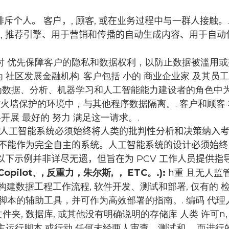
排斥个人。
客户，,
顾客
,
或在业务过程中与一群人接触。.
人
, 推荐引擎、用于营销和传播的自动生成内容、用于自
时
优先保障客户的隐私和数据权利，以防止数据被滥用或
为
社区发展金融机构
. 客户包括
小的
商业企业家
及其员工
为数据、分析、机器学习和人工智能能力建设者的角色中为
火墙保护的环境中，与其他程序数据隔离。.
客户和顾客
将开展
最好的
努力
满足这一请求。.
人工智能系统必须始终将人类的批判性分析和决策纳入
不能作为完全自主的系统。人工智能系统的设计必须始终
以下示例并非详尽无遗，但旨在为 PCV 工作人员提供指
opilot、,
反重力，朱尔斯
, ， ETC。.
)
:
h
重
且无人监
构建数据工程工作流程,
软件开发、测试和部署,
仅有的
检
脚本的辅助工具，并可作为高效部署的指南。.
编码
代理
文件夹
,
数据库
,
或其他没有明确说明的存储库
人类
许可
n
主运行脚本
或行动
任何未经两人审查、测试和……而进行