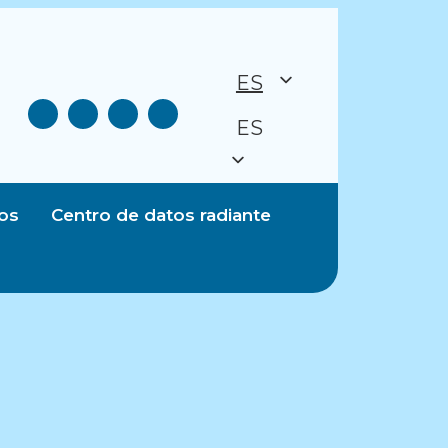
ES
ES
os
Centro de datos radiante