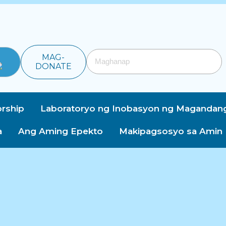
MAG-
DONATE
rship
Laboratoryo ng Inobasyon ng Magandan
a
Ang Aming Epekto
Makipagsosyo sa Amin