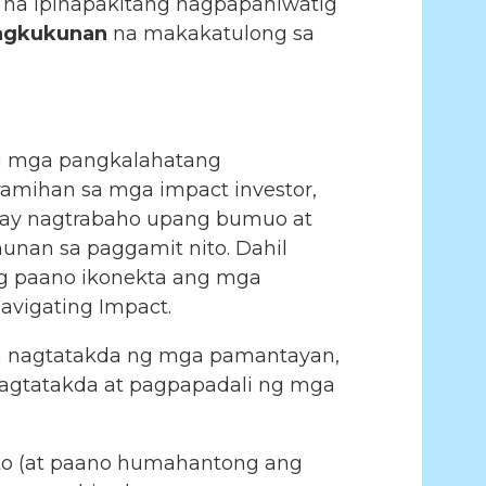
na ipinapakitang nagpapahiwatig
agkukunan
na makakatulong sa
ng mga pangkalahatang
ramihan sa mga impact investor,
n ay nagtrabaho upang bumuo at
unan sa paggamit nito. Dahil
g paano ikonekta ang mga
avigating Impact.
mga nagtatakda ng mga pamantayan,
pagtatakda at pagpapadali ng mga
o (at paano humahantong ang