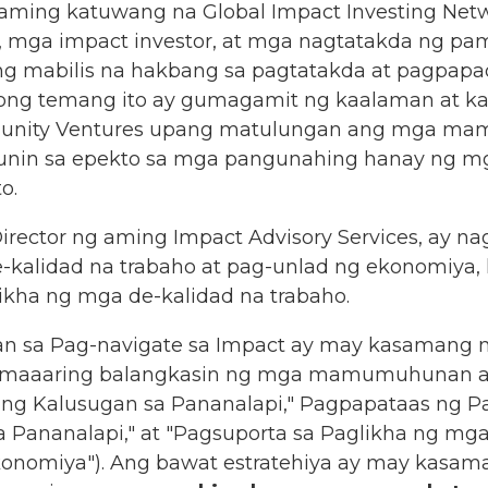
aming katuwang na Global Impact Investing Netwo
ya, mga impact investor, at mga nagtatakda ng p
ng mabilis na hakbang sa pagtatakda at pagpapad
gong temang ito ay gumagamit ng kaalaman at
mmunity Ventures upang matulungan ang mga mam
yunin sa epekto sa mga pangunahing hanay ng 
o.
Director ng aming Impact Advisory Services, ay n
-kalidad na trabaho at pag-unlad ng ekonomiya, 
kha ng mga de-kalidad na trabaho.
sa Pag-navigate sa Impact ay may kasamang mg
no maaaring balangkasin ng mga mamumuhunan an
 ng Kalusugan sa Pananalapi," Pagpapataas ng 
ananalapi," at "Pagsuporta sa Paglikha ng mga
onomiya"). Ang bawat estratehiya ay may kasa