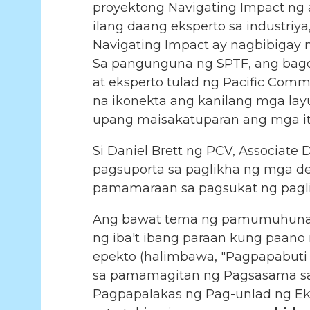
proyektong Navigating Impact ng 
ilang daang eksperto sa industri
Navigating Impact ay nagbibigay 
Sa pangunguna ng SPTF, ang ba
at eksperto tulad ng Pacific Co
na ikonekta ang kanilang mga la
upang maisakatuparan ang mga it
Si Daniel Brett ng PCV, Associate 
pagsuporta sa paglikha ng mga de
pamamaraan sa pagsukat ng pagli
Ang bawat tema ng pamumuhunan 
ng iba't ibang paraan kung paa
epekto (halimbawa, "Pagpapabuti
sa pamamagitan ng Pagsasama sa P
Pagpapalakas ng Pag-unlad ng Ek