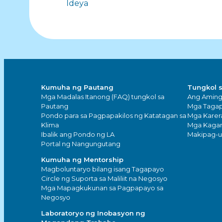
Ideya
navigate
sa
mga
Kumuha ng Pautang
Tungkol 
post
Mga Madalas Itanong (FAQ) tungkol sa
Ang Amin
Pautang
Mga Tagap
Pondo para sa Pagpapakilos ng Katatagan sa
Mga Karer
Klima
Mga Kaga
Ibalik ang Pondo ng LA
Makipag-
Portal ng Nangungutang
Kumuha ng Mentorship
Magboluntaryo bilang isang Tagapayo
Circle ng Suporta sa Maliliit na Negosyo
Mga Mapagkukunan sa Pagpapayo sa
Negosyo
Laboratoryo ng Inobasyon ng