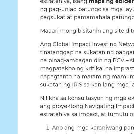
estratehiya, isang
mapa ng ebide
ng pag-unlad patungo sa mga layu
pagsukat at pamamahala patungo s
Maaari mong bisitahin ang site dit
Ang Global Impact Investing Netw
tinatanggap na sukatan ng paggan
na pinag-ambagan din ng PCV – si
magpatakbo ng kritikal na impras
napagtanto na maraming mamumuh
sukatan ng IRIS sa kanilang mga l
Nilikha sa konsultasyon ng mga e
ang proyektong Navigating Impact
estratehiya sa impact, at tumutu
Ano ang mga karaniwang pam