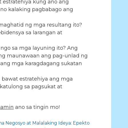
 estratehiya kung ano ang
gaano kalaking pagbabago ang
maghatid ng mga resultang ito?
bidensya sa larangan at
go sa mga layuning ito? Ang
ang maunawaan ang pag-unlad ng
n ang mga karagdagang sukatan
bawat estratehiya ang mga
katulong sa pagsukat at
 amin
ano sa tingin mo!
a Negosyo at Malalaking Ideya: Epekto