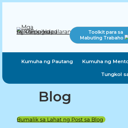
Toolkit para sa
Mabuting Trabaho
Kumuha ng Pautang
Kumuha ng Mento
Tungkol s
Blog
Bumalik sa Lahat ng Post sa Blog