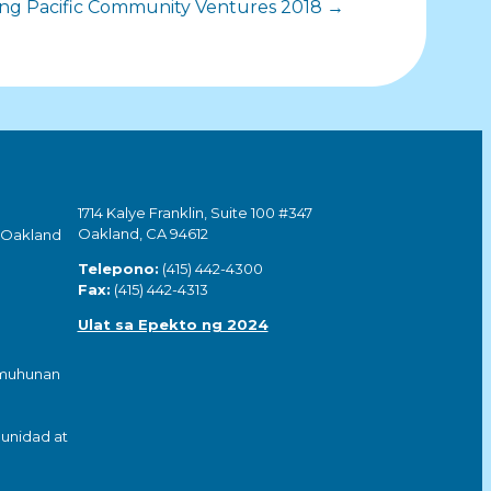
 ng Pacific Community Ventures 2018 →
1714 Kalye Franklin, Suite 100 #347
Oakland, CA 94612
 Oakland
Telepono:
(415) 442-4300
Fax:
(415) 442-4313
Ulat sa Epekto ng 2024
umuhunan
unidad at