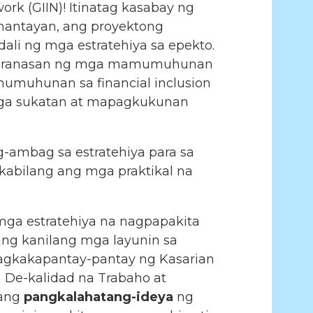
rk (GIIN)! Itinatag kasabay ng
amantayan, ang proyektong
ali ng mga estratehiya sa epekto.
 karanasan ng mga mamumuhunan
umuhunan sa financial inclusion
mga sukatan at mapagkukunan
ag-ambag sa estratehiya para sa
kabilang ang mga praktikal na
a estratehiya na nagpapakita
g kanilang mga layunin sa
Pagkakapantay-pantay ng Kasarian
 De-kalidad na Trabaho at
mang
pangkalahatang-ideya
ng