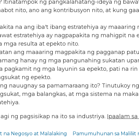
? Itinatampok ng pangkalahatang-ideya ng bawat
aabot nito, ano ang kontribusyon nito, at kung 
ita na ang iba't ibang estratehiya ay maaaring 
at estratehiya ay nagpapakita ng mahigpit na e
mga resulta at epekto nito.
tan ang maaaring magpakita ng pagganap patun
asamang hanay ng mga pangunahing sukatan up
pagkamit ng mga layunin sa epekto, pati na ri
agsukat ng epekto.
 nauugnay sa pamamaraang ito? Tinutukoy ng 
agsukat, mga balangkas, at mga sistema na maka
tehiya.
i ng pagsisikap na ito sa industriya.
Ipaalam sa
 na Negosyo at Malalaking
Pamumuhunan sa Maliliit n