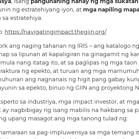
nsya
, isang
pangunahing hanay ng mga sukatan
nin ng estratehiyang iyon, at
mga napiling map
a estratehiya.
o:
https://navigatingimpact.thegiin.org/
ork ang naging tahanan ng IRIS – ang katalogo 
ap sa lipunan at kapaligiran na ginagamit ng ka
mula nang itatag ito, at sa paglipas ng mga tao
traktura ng epekto, at turuan ang mga mamumuh
unan ang nagnanais ng higit pang gabay kun
ayunin sa epekto, binuo ng GIIN ang proyektong N
ksperto sa industriya, mga impact investor, at 
 ay nagbibigay ng isang mabilis na hakbang sa 
long upang masagot ang mga tanong tulad ng:
amaraan sa pag-impluwensya sa mga temang it