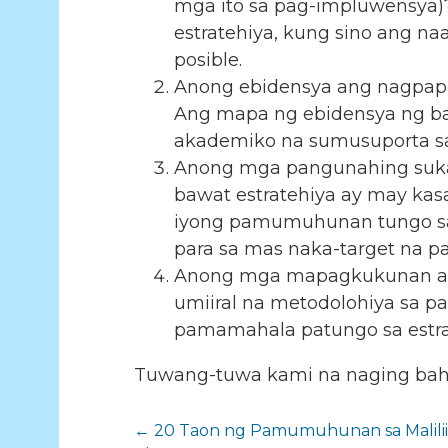
mga ito sa pag-impluwensya)
estratehiya, kung sino ang na
posible.
Anong ebidensya ang nagpapak
Ang mapa ng ebidensya ng baw
akademiko na sumusuporta sa 
Anong mga pangunahing suka
bawat estratehiya ay may k
iyong pamumuhunan tungo sa 
para sa mas naka-target na p
Anong mga mapagkukunan ang
umiiral na metodolohiya sa p
pamamahala patungo sa estra
Tuwang-tuwa kami na naging bahag
Pag-
← 20 Taon ng Pamumuhunan sa Maliliit