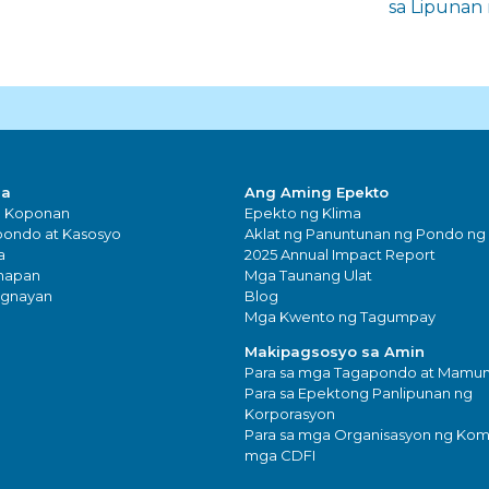
sa Lipunan
sa
Ang Aming Epekto
g Koponan
Epekto ng Klima
ondo at Kasosyo
Aklat ng Panuntunan ng Pondo ng
a
2025 Annual Impact Report
napan
Mga Taunang Ulat
ugnayan
Blog
Mga Kwento ng Tagumpay
Makipagsosyo sa Amin
Para sa mga Tagapondo at Mam
Para sa Epektong Panlipunan ng
Korporasyon
Para sa mga Organisasyon ng Kom
mga CDFI