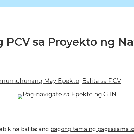
PCV sa Proyekto ng Na
mumuhunang May Epekto
,
Balita sa PCV
bik na balita: ang
bagong tema ng pagsasama s