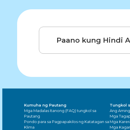
Paano kung Hindi A
Kumuha ng Pautang
Tungkol 
Mga Madalas Itanong (FAQ) tungkol sa
Ang Amin
Pautang
Mga Tagap
Pondo para sa Pagpapakilos ng Katatagan sa
Mga Karer
Klima
Mga Kaga