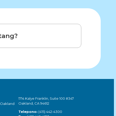
tang?
1714 Kalye Franklin, Suite 100 #347
Oakland, CA 94612
 Oakland
Telepono:
(415) 442-4300