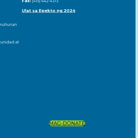
Fax:
(415) 442-4313
Ulat sa Epekto ng 2024
umuhunan
unidad at
MAG-DONATE