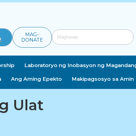
MAG-
DONATE
rship
Laboratoryo ng Inobasyon ng Magandan
a
Ang Aming Epekto
Makipagsosyo sa Amin
g Ulat