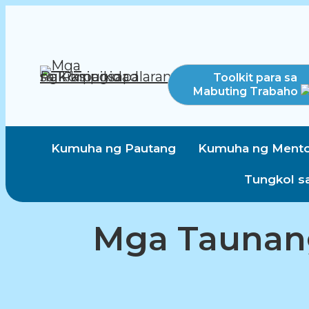
Toolkit para sa
Mabuting Trabaho
Kumuha ng Pautang
Kumuha ng Mento
Tungkol s
Mga Taunan