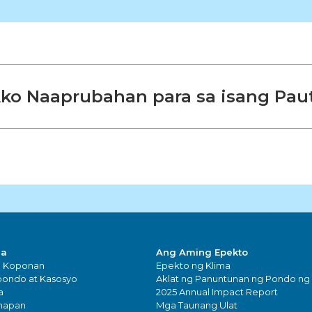
ko Naaprubahan para sa isang Pau
sa
Ang Aming Epekto
g Koponan
Epekto ng Klima
ondo at Kasosyo
Aklat ng Panuntunan ng Pondo ng
a
2025 Annual Impact Report
napan
Mga Taunang Ulat