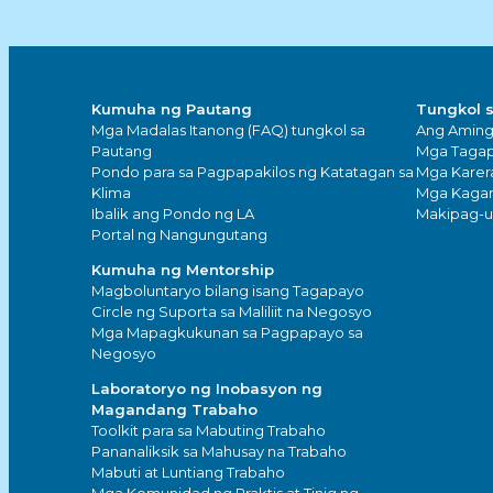
Kumuha ng Pautang
Tungkol 
Mga Madalas Itanong (FAQ) tungkol sa
Ang Amin
Pautang
Mga Tagap
Pondo para sa Pagpapakilos ng Katatagan sa
Mga Karer
Klima
Mga Kaga
Ibalik ang Pondo ng LA
Makipag-
Portal ng Nangungutang
Kumuha ng Mentorship
Magboluntaryo bilang isang Tagapayo
Circle ng Suporta sa Maliliit na Negosyo
Mga Mapagkukunan sa Pagpapayo sa
Negosyo
Laboratoryo ng Inobasyon ng
Magandang Trabaho
Toolkit para sa Mabuting Trabaho
Pananaliksik sa Mahusay na Trabaho
Mabuti at Luntiang Trabaho