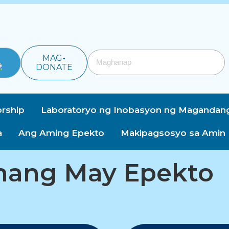
MAG-
DONATE
rship
Laboratoryo ng Inobasyon ng Magandan
a
Ang Aming Epekto
Makipagsosyo sa Amin
ang May Epekto