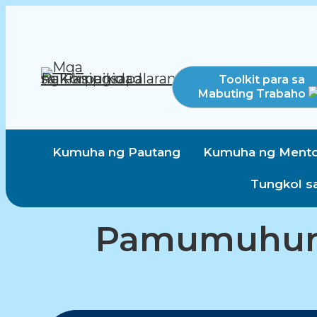
Toolkit para sa
Mabuting Trabaho
Kumuha ng Pautang
Kumuha ng Mento
Tungkol s
Pamumuhun