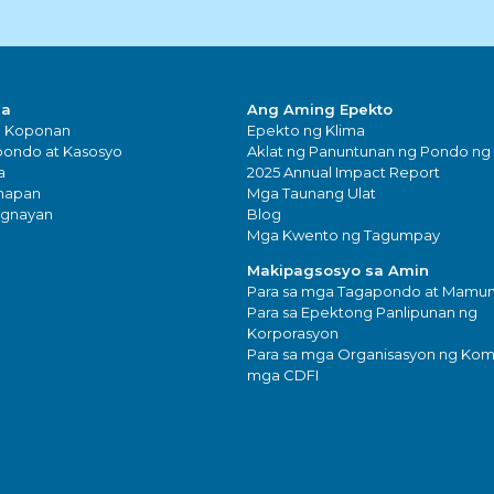
sa
Ang Aming Epekto
g Koponan
Epekto ng Klima
ondo at Kasosyo
Aklat ng Panuntunan ng Pondo ng
a
2025 Annual Impact Report
napan
Mga Taunang Ulat
ugnayan
Blog
Mga Kwento ng Tagumpay
Makipagsosyo sa Amin
Para sa mga Tagapondo at Mam
Para sa Epektong Panlipunan ng
Korporasyon
Para sa mga Organisasyon ng Kom
mga CDFI