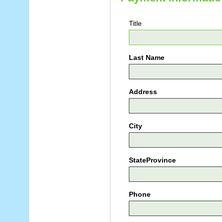
Title
Last Name
Address
City
StateProvince
Phone