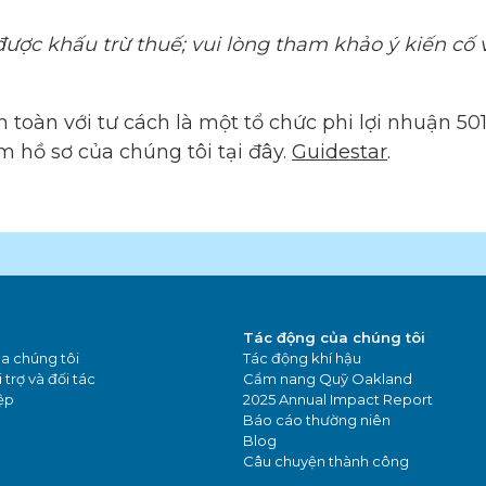
ược khấu trừ thuế; vui lòng tham khảo ý kiến cố
oàn với tư cách là một tổ chức phi lợi nhuận 501
m hồ sơ của chúng tôi tại đây.
Guidestar
.
Tác động của chúng tôi
a chúng tôi
Tác động khí hậu
 trợ và đối tác
Cẩm nang Quỹ Oakland
ệp
2025 Annual Impact Report
Báo cáo thường niên
Blog
Câu chuyện thành công