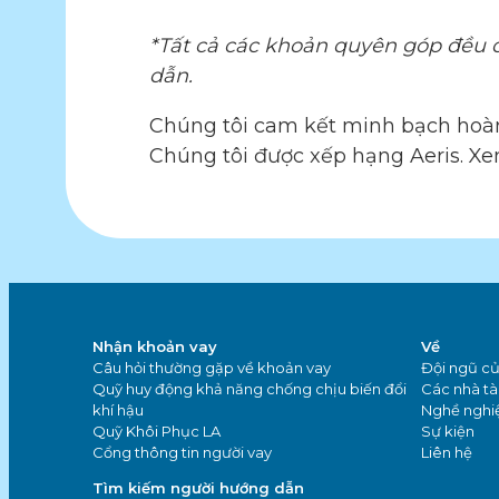
*Tất cả các khoản quyên góp đều đ
dẫn.
Chúng tôi cam kết minh bạch hoàn t
Chúng tôi được xếp hạng Aeris. Xe
Nhận khoản vay
Về
Câu hỏi thường gặp về khoản vay
Đội ngũ củ
Quỹ huy động khả năng chống chịu biến đổi
Các nhà tài
khí hậu
Nghề nghi
Quỹ Khôi Phục LA
Sự kiện
Cổng thông tin người vay
Liên hệ
Tìm kiếm người hướng dẫn