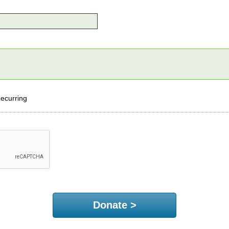
ecurring
Donate >