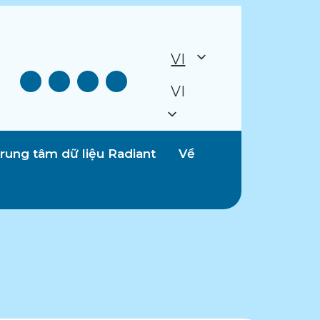
VI
VI
rung tâm dữ liệu Radiant
Về