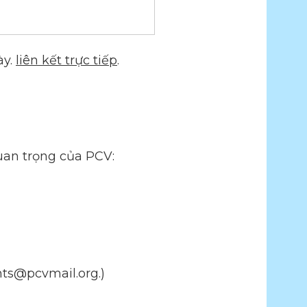
ày.
liên kết trực tiếp
.
uan trọng của PCV:
nts@pcvmail.org.)