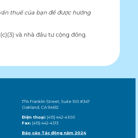
 vấn thuế của bạn để được hướng
(c)(3) và nhà đầu tư cộng đồng.
1714 Franklin Street, Suite 100 #347
Oakland, CA 94612
Điện thoại:
(415) 442-4300
Fax:
(415) 442-4313
Báo cáo Tác động năm 2024