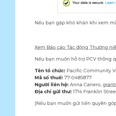
Nếu bạn gặp khó khăn khi xem mẫ
Xem Báo cáo Tác động Thường niê
Nếu bạn muốn hỗ trợ PCV thông qu
Tên tổ chức:
Pacific Community V
Mã số thuế:
77-0485877
Người liên hệ:
Anna Canero,
grant
Địa chỉ gửi thư:
1714 Franklin Stre
(Nếu bạn muốn gửi tiền quyên góp 