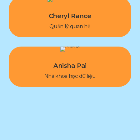
Cheryl Rance
Quản lý quan hệ
Anisha Pai
Nhà khoa học dữ liệu