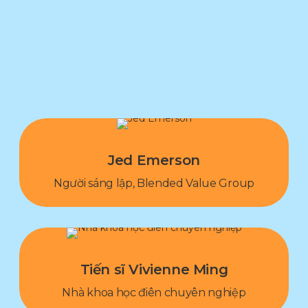
Jed Emerson
Người sáng lập, Blended Value Group
Tiến sĩ Vivienne Ming
Nhà khoa học điên chuyên nghiệp