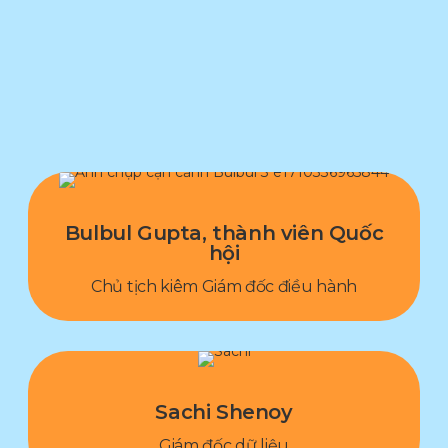
Bulbul Gupta, thành viên Quốc
hội
Chủ tịch kiêm Giám đốc điều hành
Sachi Shenoy
Giám đốc dữ liệu