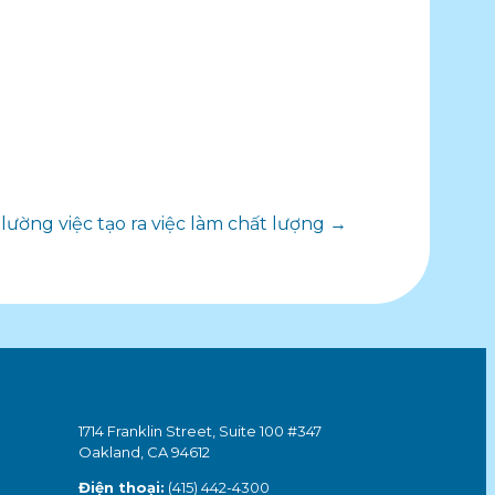
lường việc tạo ra việc làm chất lượng →
1714 Franklin Street, Suite 100 #347
Oakland, CA 94612
Điện thoại:
(415) 442-4300