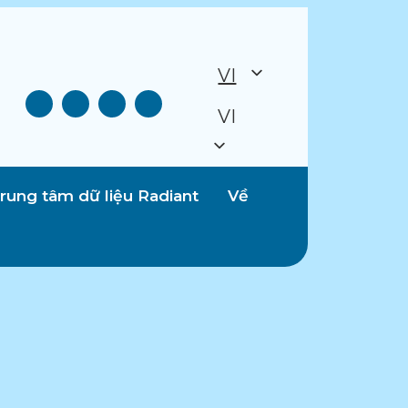
VI
VI
rung tâm dữ liệu Radiant
Về