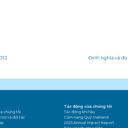
013
Định nghĩa và đo 
Tác động của chúng tôi
a chúng tôi
Tác động khí hậu
 trợ và đối tác
Cẩm nang Quỹ Oakland
ệp
2025 Annual Impact Report
Báo cáo thường niên