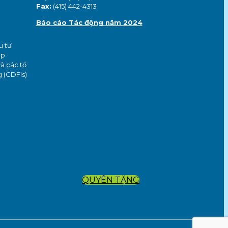
Fax:
(415) 442-4313
Báo cáo Tác động năm 2024
u tư
ệp
à các tổ
g (CDFIs)
QUYÊN TẶNG