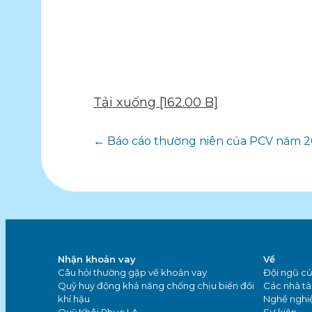
Tải xuống [162.00 B]
Điều
← Báo cáo thường niên của PCV năm 2
hướng
bài
viết
Nhận khoản vay
Về
Câu hỏi thường gặp về khoản vay
Đội ngũ củ
Quỹ huy động khả năng chống chịu biến đổi
Các nhà tài
khí hậu
Nghề nghi
Quỹ Khôi Phục LA
Sự kiện