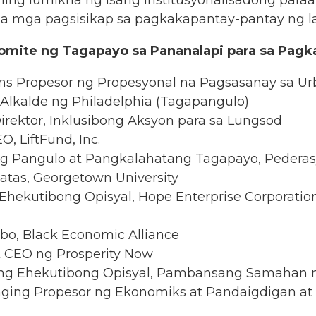
uning lumikha ng isang institusyonalisadong pa
 mga pagsisikap sa pagkakapantay-pantay ng la
ite ng Tagapayo sa Pananalapi para sa Pagka
kins Propesor ng Propesyonal na Pagsasanay sa 
 Alkalde ng Philadelphia (Tagapangulo)
rektor, Inklusibong Aksyon para sa Lungsod
EO, LiftFund, Inc.
g Pangulo at Pangkalahatang Tagapayo, Pedera
atas, Georgetown University
Ehekutibong Opisyal, Hope Enterprise Corporatio
ibo, Black Economic Alliance
 CEO ng Prosperity Now
nong Ehekutibong Opisyal, Pambansang Samahan
ging Propesor ng Ekonomiks at Pandaigdigan a