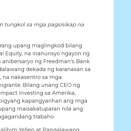
 tungkol sa mga pagsisikap na
irang upang maglingkod bilang
l Equity, na inanunsyo ngayon ng
sa anibersaryo ng Freedman's Bank
t dalawang dekada ng karanasan sa
n, na nakasentro sa mga
migrante. Bilang unang CEO ng
mpact investing sa Amerika,
g bigyang kapangyarihan ang mga
 upang maisakatuparan nila ang
agagandang trabaho.
alihim Yellen at Pangalawang