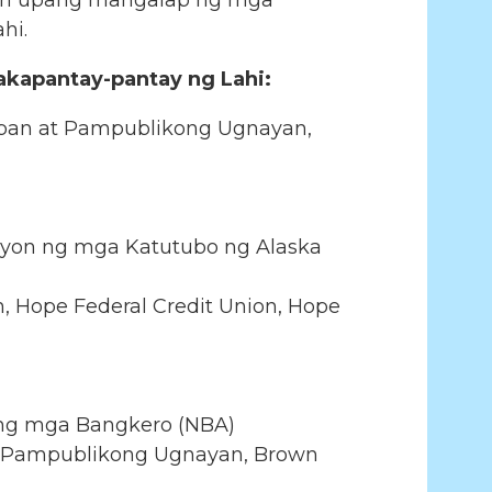
raan upang mangalap ng mga
hi.
kapantay-pantay ng Lahi:
Urban at Pampublikong Ugnayan,
syon ng mga Katutubo ng Alaska
n, Hope Federal Credit Union, Hope
 ng mga Bangkero (NBA)
t Pampublikong Ugnayan, Brown