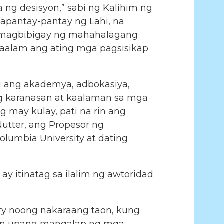
g desisyon,” sabi ng Kalihim ng
kapantay-pantay ng Lahi, na
 magbibigay ng mahahalagang
aalam ang ating mga pagsisikap
g ang akademya, adbokasiya,
g karanasan at kaalaman sa mga
may kulay, pati na rin ang
utter, ang Propesor ng
olumbia University at dating
y itinatag sa ilalim ng awtoridad
ry noong nakaraang taon, kung