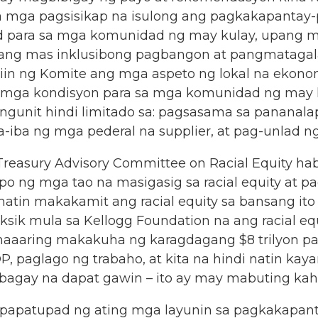
 mga pagsisikap na isulong ang pagkakapantay-p
d para sa mga komunidad ng may kulay, upang m
isang mas inklusibong pagbangon at pangmatagal
iin ng Komite ang mga aspeto ng lokal na ekonom
na mga kondisyon para sa mga komunidad ng may 
unit hindi limitado sa: pagsasama sa pananalapi
-iba ng mga pederal na supplier, at pag-unlad 
reasury Advisory Committee on Racial Equity ha
 ng mga tao na masigasig sa racial equity at p
di natin makakamit ang racial equity sa bansang i
iksik mula sa Kellogg Foundation na ang racial eq
maaaring makakuha ng karagdagang $8 trilyon pa
 paglago ng trabaho, at kita na hindi natin kay
a bagay na dapat gawin – ito ay may mabuting ka
papatupad ng ating mga layunin sa pagkakapant