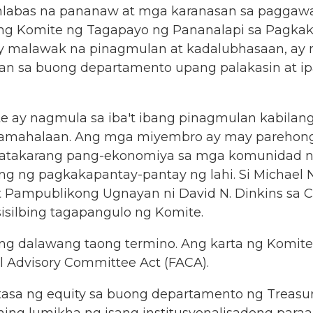
abas na pananaw at mga karanasan sa paggawa n
 “Ang Komite ng Tagapayo ng Pananalapi sa Pagka
 malawak na pinagmulan at kadalubhasaan, ay
 sa buong departamento upang palakasin at ip
 ay nagmula sa iba't ibang pinagmulan kabilan
na pamahalaan. Ang mga miyembro ay may parehon
patakarang pang-ekonomiya sa mga komunidad ng 
g ng pagkakapantay-pantay ng lahi. Si Michael N
t Pampublikong Ugnayan ni David N. Dinkins sa C
isilbing tagapangulo ng Komite.
g dalawang taong termino. Ang karta ng Komite a
al Advisory Committee Act (FACA).
tasa ng equity sa buong departamento ng Treasu