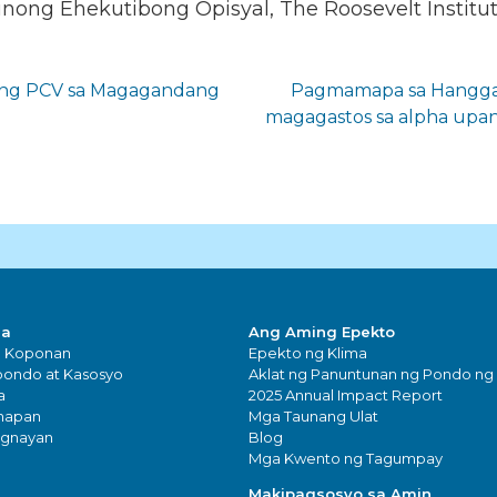
Punong Ehekutibong Opisyal, The Roosevelt Instit
 ang PCV sa Magagandang
Pagmamapa sa Hangga
magagastos sa alpha upan
sa
Ang Aming Epekto
g Koponan
Epekto ng Klima
ondo at Kasosyo
Aklat ng Panuntunan ng Pondo ng
a
2025 Annual Impact Report
napan
Mga Taunang Ulat
ugnayan
Blog
Mga Kwento ng Tagumpay
Makipagsosyo sa Amin