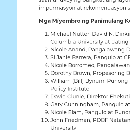
saan tinukoy ng pangkat ang lay
impormasyon at rekomendasyon sa
Mga Miyembro ng Panimulang Kom
Michael Nutter, David N. Din
Columbia University at dating
Nicole Anand, Pangalawang Di
Si Janie Barrera, Pangulo at C
Nicole Borromeo, Pangalawan
Dorothy Brown, Propesor ng B
William (Bill) Bynum, Punong 
Policy Institute
David Clunie, Direktor Ehekut
Gary Cunningham, Pangulo at
Nicole Elam, Pangulo at Pu
John Friedman, PDBF Natatan
University