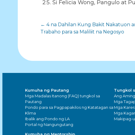
Si Felicia Wong, Pangulo at 
Pag-
← 4 na Dahilan Kung Bakit Nakatuon
Trabaho para sa Maliliit na Negosyo
navigate
sa
mga
post
Kumuha ng Pautang
Tungkol 
Mga Madalas Itanong (FAQ) tungkol sa
Ang Amin
Pautang
Mga Tagap
Pondo para sa Pagpapakilos ng Katatagan sa
Mga Karer
Klima
Mga Kaga
Ibalik ang Pondo ng LA
Makipag-
Portal ng Nangungutang
Kumuha ng Mentorship