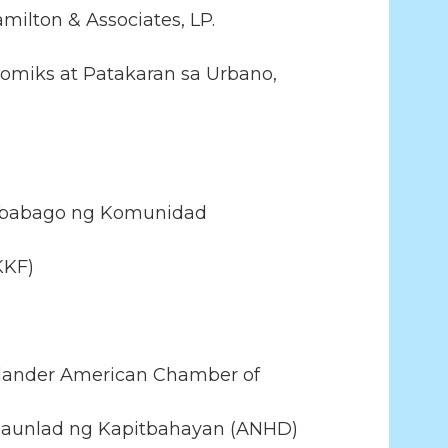
amilton & Associates, LP.
nomiks at Patakaran sa Urbano,
agbabago ng Komunidad
KKF)
Islander American Chamber of
papaunlad ng Kapitbahayan (ANHD)