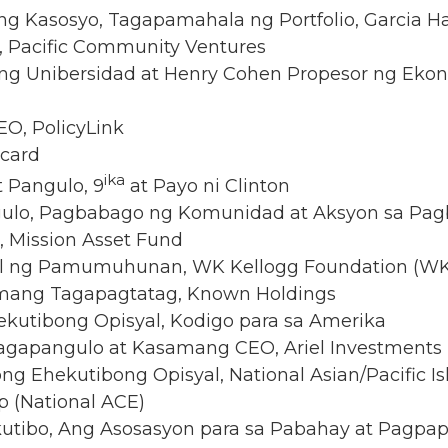
ng Kasosyo, Tagapamahala ng Portfolio, Garcia H
, Pacific Community Ventures
r ng Unibersidad at Henry Cohen Propesor ng Eko
EO, PolicyLink
rcard
ika
t Pangulo, 9
at Payo ni Clinton
angulo, Pagbabago ng Komunidad at Aksyon sa P
, Mission Asset Fund
yal ng Pamumuhunan, WK Kellogg Foundation (W
amang Tagapagtatag, Known Holdings
kutibong Opisyal, Kodigo para sa Amerika
Tagapangulo at Kasamang CEO, Ariel Investments
ng Ehekutibong Opisyal, National Asian/Pacific 
 (National ACE)
ekutibo, Ang Asosasyon para sa Pabahay at Pag