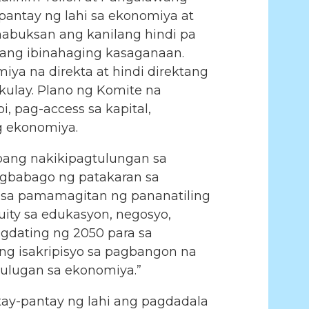
antay ng lahi sa ekonomiya at
abuksan ang kanilang hindi pa
ang ibinahaging kasaganaan.
iya na direkta at hindi direktang
kulay. Plano ng Komite na
, pag-access sa kapital,
ng ekonomiya.
bang nakikipagtulungan sa
agbabago ng patakaran sa
to sa pamamagitan ng pananatiling
uity sa edukasyon, negosyo,
gdating ng 2050 para sa
ang isakripisyo sa pagbangon na
hulugan sa ekonomiya.”
ay-pantay ng lahi ang pagdadala