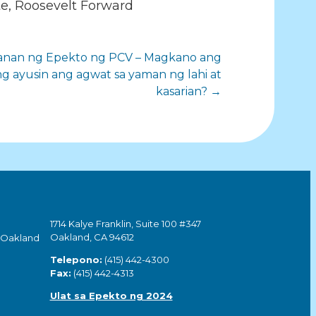
ute, Roosevelt Forward
nan ng Epekto ng PCV – Magkano ang
g ayusin ang agwat sa yaman ng lahi at
kasarian? →
1714 Kalye Franklin, Suite 100 #347
Oakland, CA 94612
 Oakland
Telepono:
(415) 442-4300
Fax:
(415) 442-4313
Ulat sa Epekto ng 2024