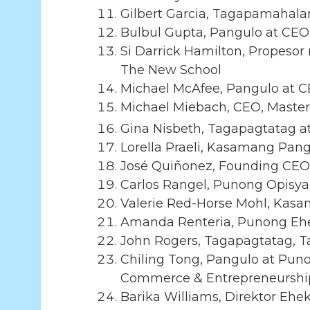
Gilbert Garcia, Tagapamahala
Bulbul Gupta, Pangulo at CEO
Si Darrick Hamilton, Propeso
The New School
Michael McAfee, Pangulo at C
Michael Miebach, CEO, Maste
Gina Nisbeth, Tagapagtatag a
Lorella Praeli, Kasamang P
José Quiñonez, Founding CEO
Carlos Rangel, Punong Opis
Valerie Red-Horse Mohl, Kas
Amanda Renteria, Punong Ehe
John Rogers, Tagapagtatag, 
Chiling Tong, Pangulo at Puno
Commerce & Entrepreneurship
Barika Williams, Direktor Eh