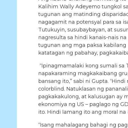
Kalihim Wally Adeyemo tungkol sa
tugunan ang matinding disparida
nagagamit na potensyal para sa 
Tutukuyin, susubaybayan, at susur
nagresulta sa hindi kanais-nais 
tugunan ang mga paksa kabilang ng
katatagan ng pabahay, pagkakaiba
“Ipinagmamalaki kong sumali sa T
napakaraming magkakaibang grupo
bansang ito,” sabi ni Gupta. “Hin
colorblind. Natuklasan ng pananal
pagkakakulong, at kalusugan ay 
ekonomiya ng US – paglago ng GDP,
ito. Hindi lamang ito ang moral n
“Isang mahalagang bahagi ng pag