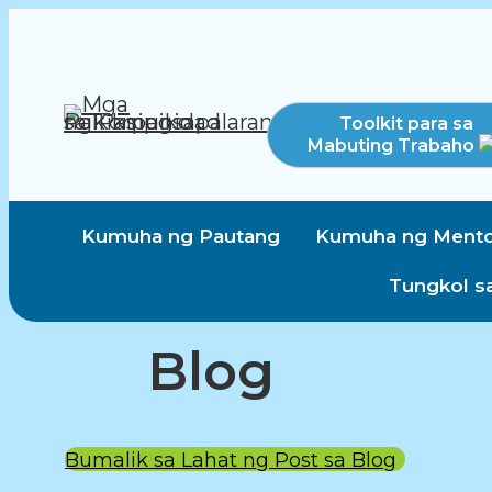
Toolkit para sa
Mabuting Trabaho
Kumuha ng Pautang
Kumuha ng Mento
Tungkol s
Blog
Bumalik sa Lahat ng Post sa Blog