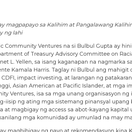
y magpapayo sa Kalihim at Pangalawang Kalihim
 ng lahi
 Community Ventures na si Bulbul Gupta ay hin
tment of Treasury Advisory Committee on Racia
anet L. Yellen, sa isang kaganapan na nagmarka 
dente Kamala Harris. Taglay ni Bulbul ang mahigi
a CDFI, impact investing, at larangan ng patakara
i, Asian American at Pacific Islander, at mga i
ty Ventures, isa sa mga unang organisasyon ng i
ag-iisip ng ating mga sistemang pinansyal upan
 at magbigay ng access sa abot-kayang kapital
g kanilang mga komunidad ay umunlad na may m
ay magbibigay ng payo at rekomendasyon kina K