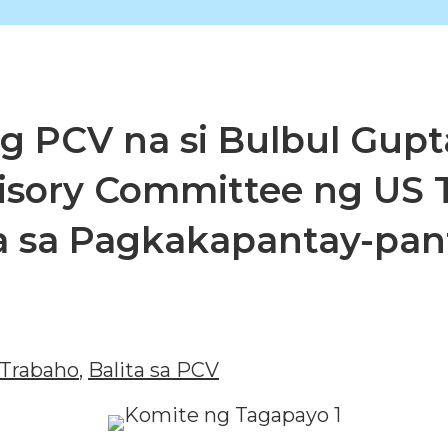
ng PCV na si Bulbul Gup
visory Committee ng US 
 sa Pagkakapantay-pan
Trabaho
,
Balita sa PCV