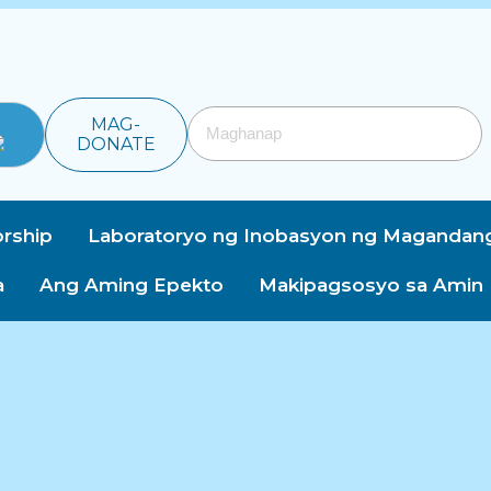
MAG-
DONATE
rship
Laboratoryo ng Inobasyon ng Magandan
a
Ang Aming Epekto
Makipagsosyo sa Amin