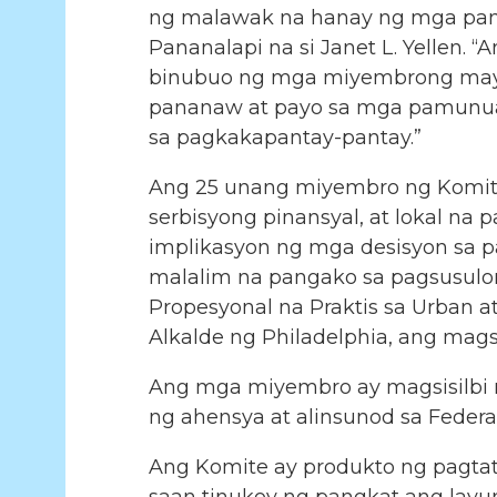
ng malawak na hanay ng mga panl
Pananalapi na si Janet L. Yellen.
binubuo ng mga miyembrong may
pananaw at payo sa mga pamunuan
sa pagkakapantay-pantay.”
Ang 25 unang miyembro ng Komite
serbisyong pinansyal, at lokal 
implikasyon ng mga desisyon sa 
malalim na pangako sa pagsusulon
Propesyonal na Praktis sa Urban a
Alkalde ng Philadelphia, ang mags
Ang mga miyembro ay magsisilbi n
ng ahensya at alinsunod sa Feder
Ang Komite ay produkto ng pagta