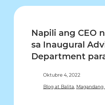
Napili ang CEO 
sa Inaugural Ad
Department para
Oktubre 4, 2022
Blog at Balita
,
Magandang 