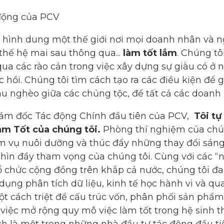
 động của PCV
 hình dung một thế giới nơi mọi doanh nhân và ng
thế hệ mai sau thông qua...
làm tốt lắm
. Chúng tô
qua các rào cản trong việc xây dựng sự giàu có ở
 hồi. Chúng tôi tìm cách tạo ra các điều kiện để g
àu nghèo giữa các chủng tộc, để tất cả các doanh
à Giám đốc Tác động Chính đầu tiên của PCV,
Tôi tự
àm Tốt của chúng tôi.
Phòng thí nghiệm của chú
m vụ nuôi dưỡng và thúc đẩy những thay đổi sáng
hìn đầy tham vọng của chúng tôi. Cùng với các “n
ổ chức cộng đồng trên khắp cả nước, chúng tôi đ
 dụng phân tích dữ liệu, kinh tế học hành vi và 
t cách triệt để cấu trúc vốn, phân phối sản phẩm
 việc mở rộng quy mô việc làm tốt trong hệ sinh 