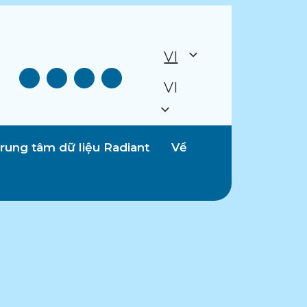
VI
VI
rung tâm dữ liệu Radiant
Về