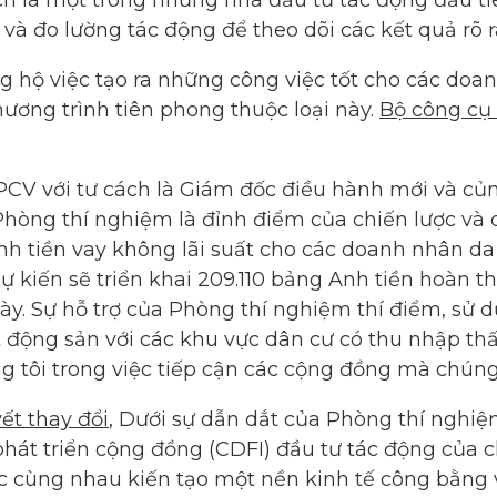
ch là một trong những nhà đầu tư tác động đầu ti
 và đo lường tác động để theo dõi các kết quả rõ 
ủng hộ việc tạo ra những công việc tốt cho các do
ơng trình tiên phong thuộc loại này.
Bộ công cụ 
CV với tư cách là Giám đốc điều hành mới và củn
Phòng thí nghiệm là đỉnh điểm của chiến lược và c
Anh tiền vay không lãi suất cho các doanh nhân 
à dự kiến sẽ triển khai 209.110 bảng Anh tiền hoàn
này. Sự hỗ trợ của Phòng thí nghiệm thí điểm, sử d
ộng sản với các khu vực dân cư có thu nhập thấp
g tôi trong việc tiếp cận các cộng đồng mà chúng
yết thay đổi
, Dưới sự dẫn dắt của Phòng thí nghiệ
h phát triển cộng đồng (CDFI) đầu tư tác động củ
ệc cùng nhau kiến tạo một nền kinh tế công bằng v