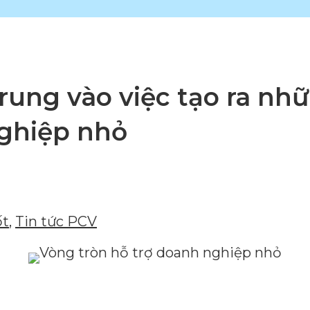
trung vào việc tạo ra nh
ghiệp nhỏ
ốt
,
Tin tức PCV