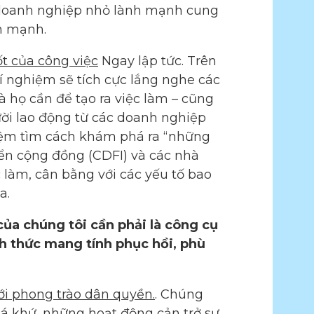
 doanh nghiệp nhỏ lành mạnh cung
ển mạnh.
t của công việc
Ngay lập tức. Trên
í nghiệm sẽ tích cực lắng nghe các
 họ cần để tạo ra việc làm – cũng
ời lao động từ các doanh nghiệp
hiệm tìm cách khám phá ra “những
riển cộng đồng (CDFI) và các nhà
 làm, cân bằng với các yếu tố bao
a.
của chúng tôi cần phải là công cụ
ch thức mang tính phục hồi, phù
ới phong trào dân quyền.
. Chúng
quá khứ, những hoạt động cản trở sự