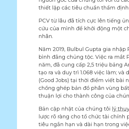
nguồn gốc của chúng tôi với tư cá
thiết lập các tiêu chuẩn thẩm định
PCV từ lâu đã tích cực lên tiếng 
cứu của mình để khởi động một chư
nhân.
Năm 2019, Bulbul Gupta gia nhập P
bình đẳng chủng tộc. Việc ra mắt 
năm, đã cung cấp 2,5 triệu bảng 
tạo ra và duy trì 1.068 việc làm; v
(Good Jobs) tại thời điểm viết bài 
chồng ghép bản đồ phân vùng bất đ
thuận lợi cho thành công của chún
Bản cập nhật của chúng tôi
lý thu
lược rõ ràng cho tổ chức tài chín
tiêu ngắn hạn và dài hạn trong vi