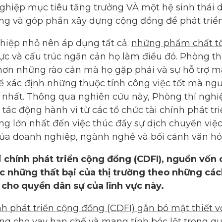
ghiệp mục tiêu tăng trưởng VÀ một hệ sinh thái
trọng và góp phần xây dựng cộng đồng để phát tri
hiệp nhỏ nên áp dụng tất cả.
những phẩm chất tố
ực và cấu trúc ngăn cản họ làm điều đó. Phòng th
ơn những rào cản mà họ gặp phải và sự hỗ trợ mà
 xác định những thuộc tính công việc tốt mà ngư
n nhất. Thông qua nghiên cứu này, Phòng thí ng
 tác động hành vi từ các tổ chức tài chính phát t
g lớn nhất đến việc thúc đẩy sự dịch chuyển việc
của doanh nghiệp, ngành nghề và bối cảnh văn hó
ài chính phát triển cộng đồng (CDFI), nguồn vốn 
c những thất bại của thị trường theo những cá
cho quyền dân sự của lĩnh vực này.
nh phát triển cộng đồng (CDFI) gắn bó mật thiết v
động cho vay hạn chế và mang tính bóc lột trong 