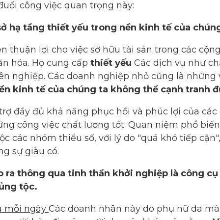
 đuổi công việc quan trọng này:
ở hạ tầng thiết yếu trong nền kinh tế của chúng
n thuận lợi cho việc sở hữu tài sản trong các cộn
 văn hóa. Họ cung cấp
thiết yếu
Các dịch vụ như chă
ên nghiệp. Các doanh nghiệp nhỏ cũng là những
nền kinh tế của chúng ta không thể cạnh tranh 
 trợ đầy đủ khả năng phục hồi và phúc lợi của cá
ng công việc chất lượng tốt. Quan niệm phổ biến
ộc các nhóm thiểu số, với lý do "quá khó tiếp cận
g sự giàu có.
 ra thông qua tinh thần khởi nghiệp là công cụ
ủng tộc.
a mỗi ngày
Các doanh nhân này do phụ nữ da màu