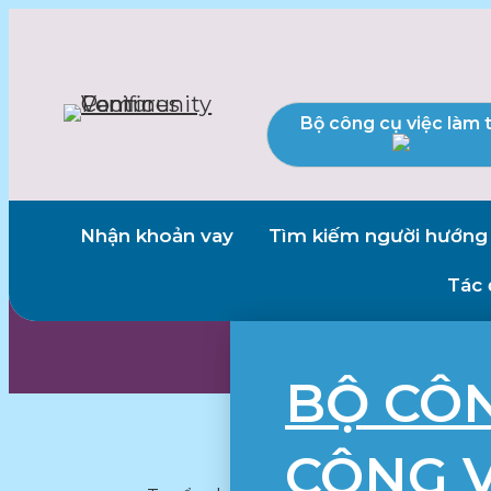
Bộ công cụ việc làm 
Nhận khoản vay
Tìm kiếm người hướng
Tác 
BỘ CÔ
CÔNG V