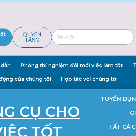
tốt
QUYÊN
TẶNG
 dẫn
Phòng thí nghiệm đổi mới việc làm tốt
T
động của chúng tôi
Hợp tác với chúng tôi
TUYỂN DỤ
NG CỤ CHO
GI
IỆC TỐT
TẤT CẢ 