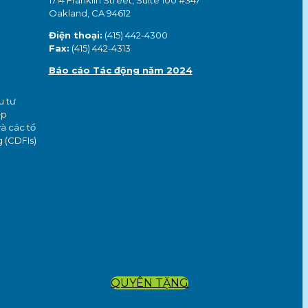
1714 Franklin Street, Suite 100 #347
Oakland, CA 94612
Điện thoại:
(415) 442-4300
Fax:
(415) 442-4313
Báo cáo Tác động năm 2024
u tư
ệp
à các tổ
g (CDFIs)
QUYÊN TẶNG