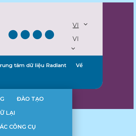
VI
VI
rung tâm dữ liệu Radiant
Về
NG
ĐÀO TẠO
Ữ LẠI
CÁC CÔNG CỤ