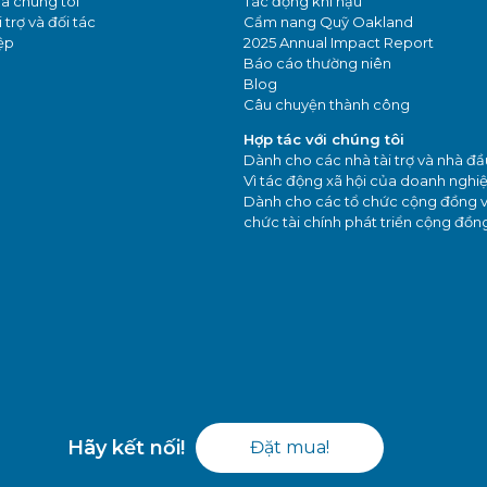
a chúng tôi
Tác động khí hậu
 trợ và đối tác
Cẩm nang Quỹ Oakland
ệp
2025 Annual Impact Report
Báo cáo thường niên
Blog
Câu chuyện thành công
Hợp tác với chúng tôi
Dành cho các nhà tài trợ và nhà đầ
Vì tác động xã hội của doanh nghi
Dành cho các tổ chức cộng đồng v
chức tài chính phát triển cộng đồn
Hãy kết nối!
Đặt mua!