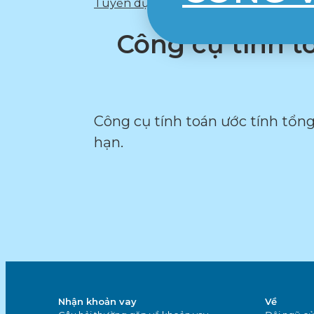
Tuyển dụng
Giữ lại
Công cụ tính t
Công cụ tính toán ước tính tổn
hạn.
Nhận khoản vay
Về