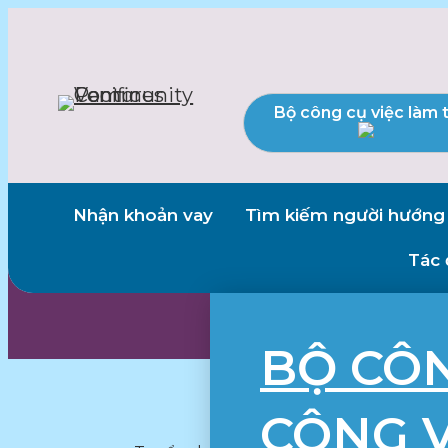
Bộ công cụ việc làm 
Nhận khoản vay
Tìm kiếm người hướng
Tác 
BỘ CÔ
CÔNG V