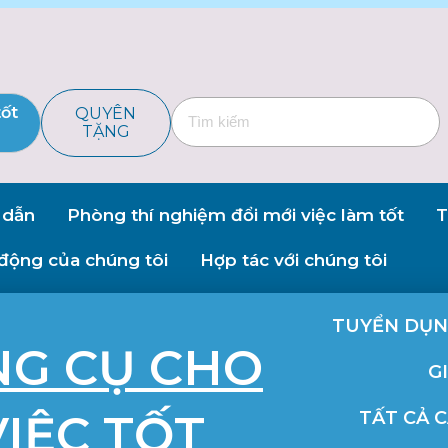
tốt
QUYÊN
TẶNG
 dẫn
Phòng thí nghiệm đổi mới việc làm tốt
T
động của chúng tôi
Hợp tác với chúng tôi
TUYỂN DỤ
NG CỤ CHO
GI
IỆC TỐT
TẤT CẢ 