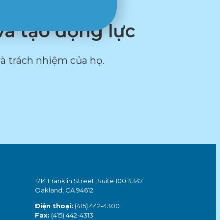
và tạo động lực
à trách nhiệm của họ.
1714 Franklin Street, Suite 100 #347
Oakland, CA 94612
Điện thoại:
(415) 442-4300
Fax:
(415) 442-4313