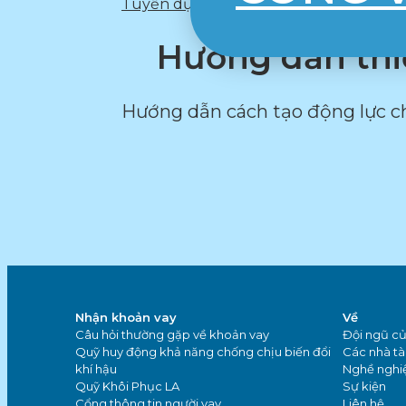
Tuyển dụng
Hướng dẫn thiế
Hướng dẫn cách tạo động lực ch
Nhận khoản vay
Về
Câu hỏi thường gặp về khoản vay
Đội ngũ củ
Quỹ huy động khả năng chống chịu biến đổi
Các nhà tài
khí hậu
Nghề nghi
Quỹ Khôi Phục LA
Sự kiện
Cổng thông tin người vay
Liên hệ