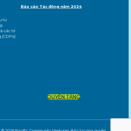
Báo cáo Tác động năm 2024
u tư
ệp
à các tổ
g (CDFIs)
QUYÊN TẶNG
© 2026 Pacific Community Ventures. Bảo lưu mọi quyền.