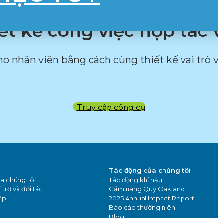
t kế công việc hợp tác 
o nhân viên bằng cách cùng thiết kế vai trò v
Truy cập công cụ
Tác động của chúng tôi
a chúng tôi
Tác động khí hậu
 trợ và đối tác
Cẩm nang Quỹ Oakland
ệp
2025 Annual Impact Report
Báo cáo thường niên
Blog