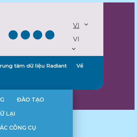
VI
VI
rung tâm dữ liệu Radiant
Về
NG
ĐÀO TẠO
Ữ LẠI
CÁC CÔNG CỤ